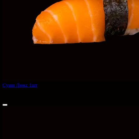
Суши Люкс 1шт
60 г
310 ₽