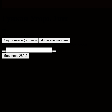
Гункан Угорь 1шт
55 г
Заправка на выбор
Соус спайси (острый)
Японский майонез
Угорь, икра тобико, заправка на выбор, рис, нори
Добавить 280 ₽