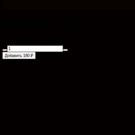
Гункан Чука 1шт
55 г
Водоросли чука, соус ореховый, кунжут, рис, нори
Добавить 180 ₽