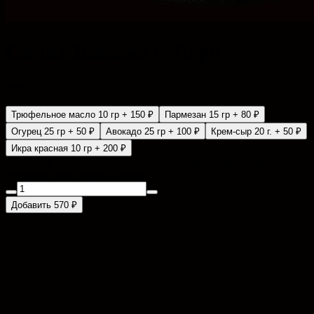
Салат Вакаме с Тофу
260 г
Добавить
Трюфельное масло 10 гр
+ 150 ₽
Пармезан 15 гр
+ 80 ₽
Огурец 25 гр
+ 50 ₽
Авокадо 25 гр
+ 100 ₽
Крем-сыр 20 г.
+ 50 ₽
Икра красная 10 гр
+ 200 ₽
Сыр тофу, водоросли чука, айсберг, черри, огурец, соус
ореховый, соус унаги, кунжут
Добавить 570 ₽