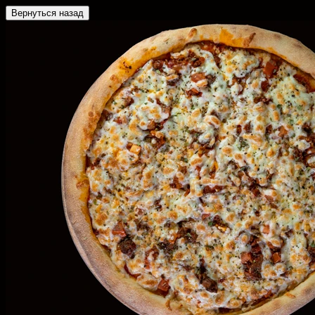
Вернуться назад