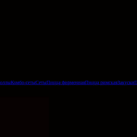
роллы
Комбо-сеты
Сеты
Пицца фирменная
Пицца римская
Закуски
П