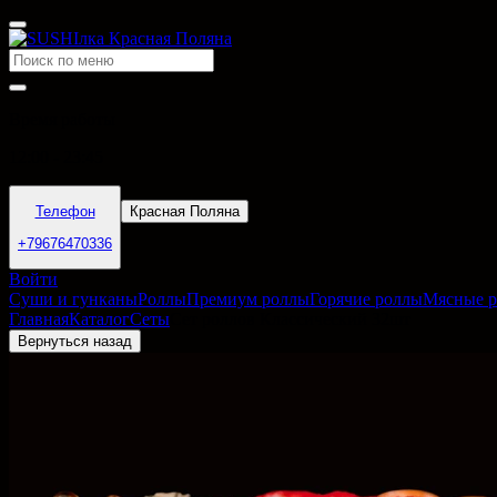
Время работы
12:00 - 23:45
Телефон
Красная Поляна
+79676470336
Войти
Суши и гунканы
Роллы
Премиум роллы
Горячие роллы
Мясные 
Главная
Каталог
Сеты
Сет роллов Классический 32шт
Вернуться назад