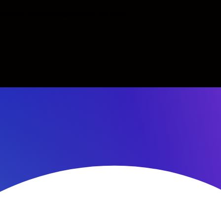
нежный краб, Филадельфия с лососем