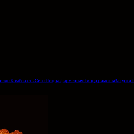
роллы
Комбо-сеты
Сеты
Пицца фирменная
Пицца римская
Закуски
П