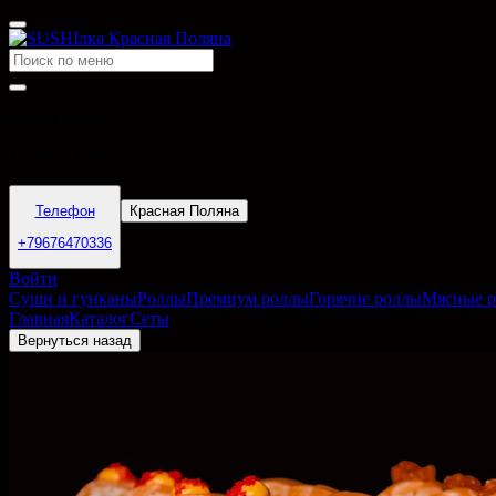
Время работы
12:00 - 23:45
Телефон
Красная Поляна
+79676470336
Войти
Суши и гунканы
Роллы
Премиум роллы
Горячие роллы
Мясные 
Главная
Каталог
Сеты
Сет роллов Император 24шт
Вернуться назад