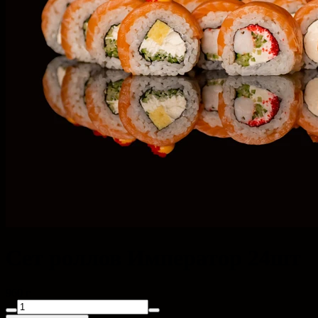
Сет роллов Император 24шт
960 г