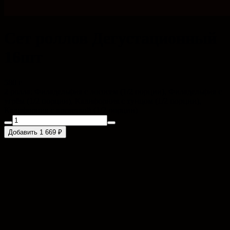
Сет роллов Дегустационный
16шт
580 г
2 ролла: Филадельфия с лососем (1/2 порции), Филадельфия с
угрём (1/2 порции), Калифорния с тунцом (1/2 порции),
Калифорния с креветкой (1/2 порции)
Добавить 1 669 ₽