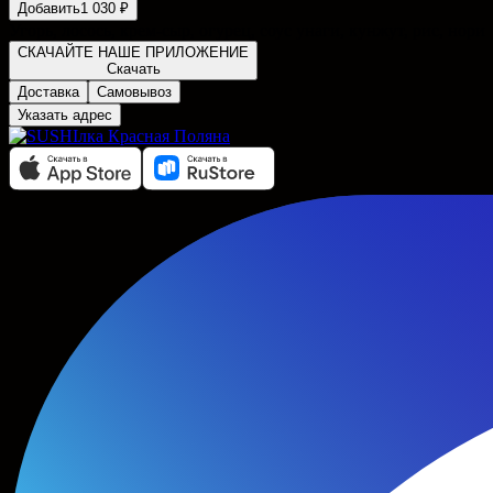
Добавить
1 030 ₽
Угорь, лосось, крем-сыр, огурец, соус унаги, кунжут, рис, нори
СКАЧАЙТЕ НАШЕ ПРИЛОЖЕНИЕ
Скачать
Доставка
Самовывоз
Указать адрес