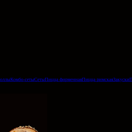
роллы
Комбо-сеты
Сеты
Пицца фирменная
Пицца римская
Закуски
П