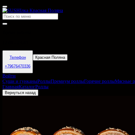
Время работы
12:00 - 23:45
Телефон
Красная Поляна
+79676470336
Войти
Суши и гунканы
Роллы
Премиум роллы
Горячие роллы
Мясные 
Главная
Каталог
Роллы
Ролл Канада 8шт
Вернуться назад