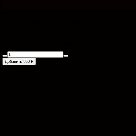
Ролл Биг Босс 8шт
275 г
Лосось, угорь, огурец, икра тобико, крем-сыр, соус унаги,
кунжут, рис, нори
Добавить 860 ₽